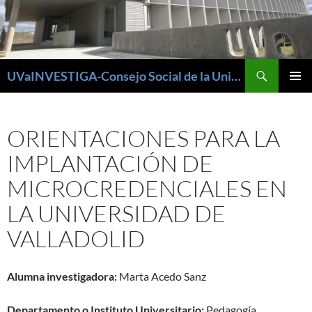
Buscar
UVaINVESTIGA-Consejo Social de la Universidad de Valladolid
SALTAR
MENÚ
AL
PRINCI
CONTENIDO
ORIENTACIONES PARA LA
IMPLANTACIÓN DE
MICROCREDENCIALES EN
LA UNIVERSIDAD DE
VALLADOLID
Alumna investigadora:
Marta Acedo Sanz
Departamento o Instituto Universitario:
Pedagogía.