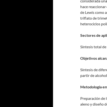
considerada una 
hace reaccionar 
de Lewis como ac
triflato de trim
heterociclos pol
Sectores de apl
Síntesis total d
Objetivos alcan
Síntesis de dife
partir de alcohol
Metodología em
Preparación de l
aleno y diseño d