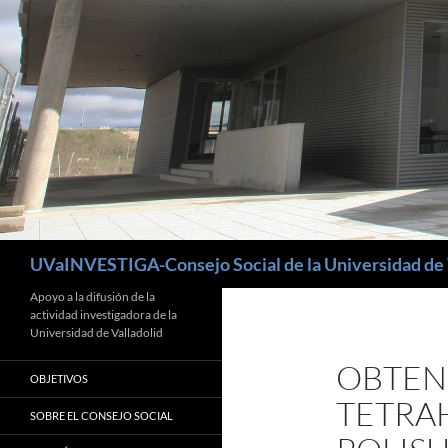
Buscar
UVaINVESTIGA-Consejo Social de la Universidad de 
Apoyo a la difusión de la
actividad investigadora de la
Universidad de Valladolid
OBTEN
OBJETIVOS
TETRA
SOBRE EL CONSEJO SOCIAL