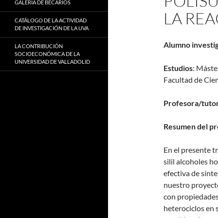
POLIS
GALERÍA DE BECARIOS
LA REA
CATÁLOGO DE LA ACTIVIDAD
DE INVESTIGACIÓN DE LA UVA
Alumno investi
LA CONTRIBUCIÓN
SOCIOECONÓMICA DE LA
UNIVERSIDAD DE VALLADOLID
Estudios
: Máste
Facultad de Cie
Profesora/tuto
Resumen del pr
En el presente tr
silil alcoholes h
efectiva de sínt
nuestro proyecto
con propiedades 
heterociclos en 