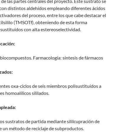
de las partes centrales del proyecto. Este sustrato se
con distintos aldehídos empleando diferentes ácidos
tivadores del proceso, entre los que cabe destacar el
etilsililo (TMSOTf), obteniendo de esta forma
isustituídos con alta estereoselectividad.
icación:
e biocompuestos. Farmacología: síntesis de fármacos
zados:
rentes oxa-ciclos de seis miembros polisustituídos a
es homoalílicos sililados.
pleada:
os sustratos de partida mediante sililcupración de
e un método de reciclaje de subproductos.