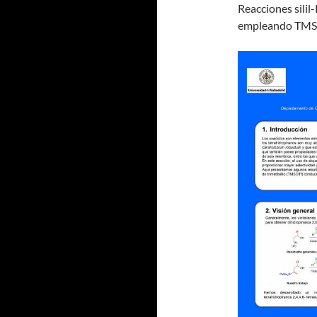
Reacciones silil-
empleando TMSO