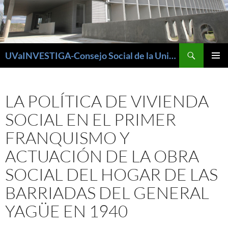
Buscar
UVaINVESTIGA-Consejo Social de la Universidad de Valladolid
SALTAR
MENÚ
AL
PRINCI
CONTENIDO
LA POLÍTICA DE VIVIENDA
SOCIAL EN EL PRIMER
FRANQUISMO Y
ACTUACIÓN DE LA OBRA
SOCIAL DEL HOGAR DE LAS
BARRIADAS DEL GENERAL
YAGÜE EN 1940