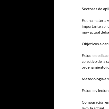
Sectores de apl
Es una materia v
importante aplic
muy actual deba
Objetivos alcan
Estudio dedicado
colectivo de la 
ordenamiento ju
Metodología em
Estudio y lectu
Comparación entr
ley y la actual.