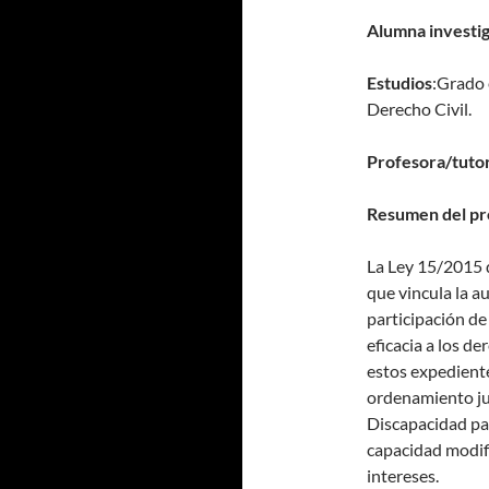
Alumna investi
Estudios
:Grado 
Derecho Civil.
Profesora/tuto
Resumen del pr
La Ley 15/2015 d
que vincula la a
participación de
eficacia a los d
estos expediente
ordenamiento ju
Discapacidad par
capacidad modifi
intereses.