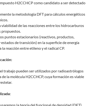
compuesto H2CCHCP como candidato a ser detectado
emente la metodología DFT para cálculos energéticos
icos.
viabilidad de las reacciones entre los hidrocarburos
es propuestos.
los puntos estacionarios (reactivos, productos,
 estados de transición) en la superficie de energía
 la reacción entre etileno y el radical CP.
icación:
el trabajo pueden ser utilizados por radioastrólogos
a de la molécula H2CCHCP, cuya formación es viable
estelar.
lizada:
 usaremos la teoría del funcional de densidad (DFT)