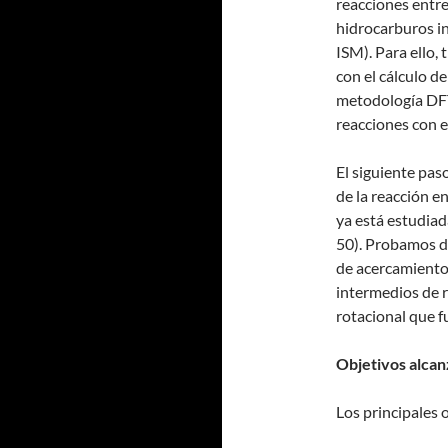
reacciones entre
hidrocarburos in
ISM). Para ello,
con el cálculo d
metodología DFT.
reacciones con el
El siguiente paso
de la reacción en
ya está estudia
50). Probamos d
de acercamiento 
intermedios de r
rotacional que f
Objetivos alcan
Los principales 