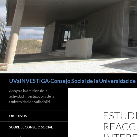
Buscar
UVaINVESTIGA-Consejo Social de la Universidad de 
Apoyo a la difusión de la
actividad investigadora de la
Universidad de Valladolid
ESTUD
OBJETIVOS
REACC
SOBRE EL CONSEJO SOCIAL