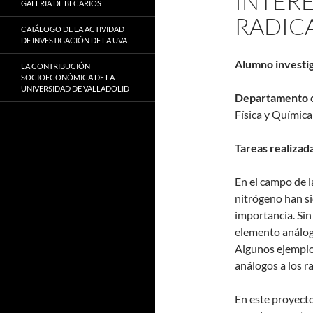
INTER
GALERÍA DE BECARIOS
RADIC
CATÁLOGO DE LA ACTIVIDAD
DE INVESTIGACIÓN DE LA UVA
Alumno investi
LA CONTRIBUCIÓN
SOCIOECONÓMICA DE LA
UNIVERSIDAD DE VALLADOLID
Departamento o 
Física y Química
Tareas realizada
En el campo de 
nitrógeno han si
importancia. Si
elemento análogo
Algunos ejemplos
análogos a los r
En este proyecto