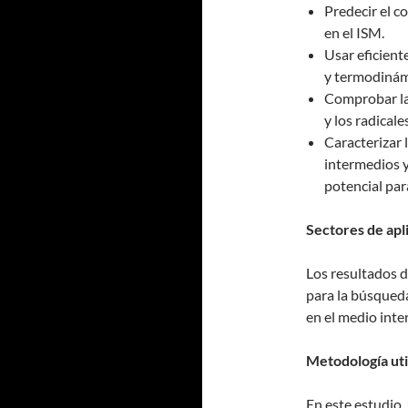
Predecir el 
en el ISM.
Usar eficient
y termodinám
Comprobar la 
y los radical
Caracterizar 
intermedios y
potencial para
Sectores de apl
Los resultados d
para la búsqued
en el medio inter
Metodología uti
En este estudio,