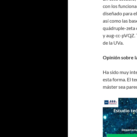
con los funcion
diseñado para e
así como las bas
quádruple-zeta 
y aug-cc-pVQZ. T
de la UVa.
Opinión sobre l
Ha sido muy inte
esta forma. El t
máster sea parec