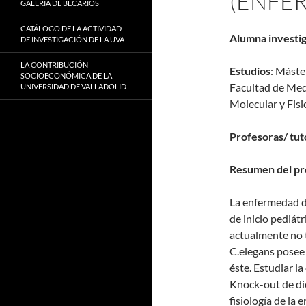
(ENFE
GALERÍA DE BECARIOS
CATÁLOGO DE LA ACTIVIDAD
Alumna investi
DE INVESTIGACIÓN DE LA UVA
LA CONTRIBUCIÓN
Estudios
: Máste
SOCIOECONÓMICA DE LA
Facultad de Med
UNIVERSIDAD DE VALLADOLID
Molecular y Fisi
Profesoras/ tut
Resumen del pr
La enfermedad d
de inicio pediát
actualmente no t
C.elegans posee
éste. Estudiar la
Knock-out de dic
fisiología de la