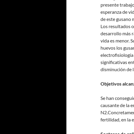
presente trabajo 
esperanza de vid
de este gusano m
Los resultados 
desarrollo más r
vida es menor. S
huevos los gusan
electrofisiologí
significativas e
disminución de l
Objetivos alcan
Se han conseguid
causante de la 
N2.Concretamente
fertilidad, en la
Sectores de apl