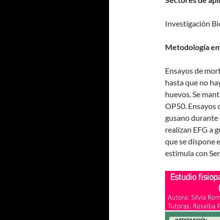
Investigación B
Metodología em
Ensayos de mort
hasta que no ha
huevos. Se mant
OP50. Ensayos d
gusano durante 
realizan EFG a g
que se dispone e
estimula con Se