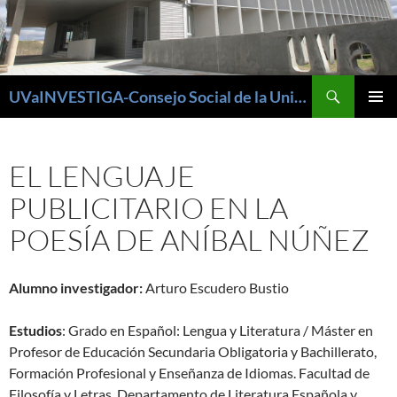
Buscar
UVaINVESTIGA-Consejo Social de la Universidad de Valladolid
SALTAR
MENÚ
AL
PRINCI
CONTENIDO
EL LENGUAJE
PUBLICITARIO EN LA
POESÍA DE ANÍBAL NÚÑEZ
Alumno investigador:
Arturo Escudero Bustio
Estudios
: Grado en Español: Lengua y Literatura / Máster en
Profesor de Educación Secundaria Obligatoria y Bachillerato,
Formación Profesional y Enseñanza de Idiomas. Facultad de
Filosofía y Letras. Departamento de Literatura Española y