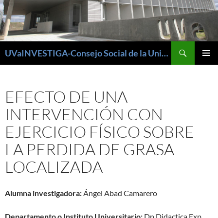
Buscar
UVaINVESTIGA-Consejo Social de la Universidad de Valladolid
SALTAR
MENÚ
AL
PRINCI
CONTENIDO
EFECTO DE UNA
INTERVENCIÓN CON
EJERCICIO FÍSICO SOBRE
LA PERDIDA DE GRASA
LOCALIZADA
Alumna investigadora:
Ángel Abad Camarero
Departamento o Instituto Universitario:
Dp Didactica Exp