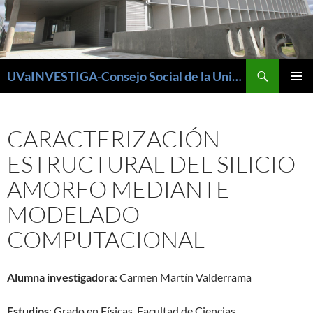
Buscar
UVaINVESTIGA-Consejo Social de la Universidad de Valladolid
SALTAR
MENÚ
AL
PRINCI
CONTENIDO
CARACTERIZACIÓN
ESTRUCTURAL DEL SILICIO
AMORFO MEDIANTE
MODELADO
COMPUTACIONAL
Alumna investigadora
: Carmen Martín Valderrama
Estudios
: Grado en Físicas. Facultad de Ciencias.