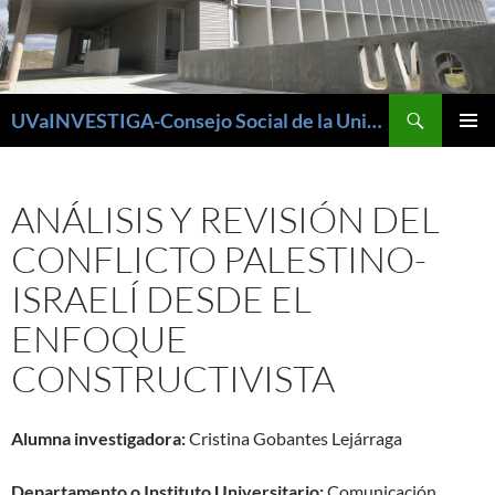
Buscar
UVaINVESTIGA-Consejo Social de la Universidad de Valladolid
SALTAR
MENÚ
AL
PRINCI
CONTENIDO
ANÁLISIS Y REVISIÓN DEL
CONFLICTO PALESTINO-
ISRAELÍ DESDE EL
ENFOQUE
CONSTRUCTIVISTA
Alumna investigadora:
Cristina Gobantes Lejárraga
Departamento o Instituto Universitario:
Comunicación