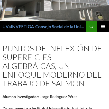
Buscar
UVaINVESTIGA-Consejo Social de la Universidad de Valladolid
SALTAR
MENÚ
AL
PRINCI
CONTENIDO
PUNTOS DE INFLEXIÓN DE
SUPERFICIES
ALGEBRÁICAS, UN
ENFOQUE MODERNO DEL
TRABAJO DE SALMON
Alumno investigador:
Jorge Rodríguez Pérez
Departamento o Instituto Universitario:
Instituto de