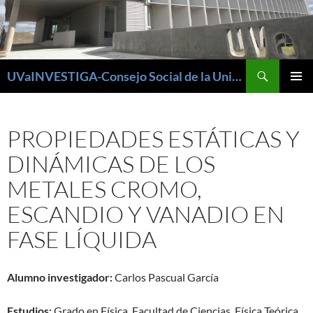
Buscar
UVaINVESTIGA-Consejo Social de la Universidad de Valladolid
SALTAR
MENÚ
AL
PRINCI
CONTENIDO
PROPIEDADES ESTÁTICAS Y
DINÁMICAS DE LOS
METALES CROMO,
ESCANDIO Y VANADIO EN
FASE LÍQUIDA
Alumno investigador:
Carlos Pascual García
Estudios:
Grado en Física. Facultad de Ciencias. Física Teórica,