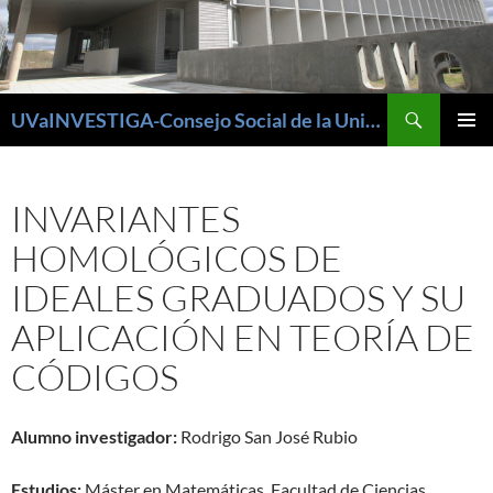
Buscar
UVaINVESTIGA-Consejo Social de la Universidad de Valladolid
SALTAR
MENÚ
AL
PRINCI
CONTENIDO
INVARIANTES
HOMOLÓGICOS DE
IDEALES GRADUADOS Y SU
APLICACIÓN EN TEORÍA DE
CÓDIGOS
Alumno investigador:
Rodrigo San José Rubio
Estudios:
Máster en Matemáticas. Facultad de Ciencias.