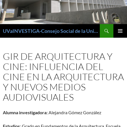
Buscar
UVaINVESTIGA-Consejo Social de la Universidad de Valladolid
SALTAR
MENÚ
AL
PRINCI
CONTENIDO
GIR DE ARQUITECTURA Y
CINE: INFLUENCIA DEL
CINE EN LA ARQUITECTURA
Y NUEVOS MEDIOS
AUDIOVISUALES
Alumna investigadora:
Alejandra Gómez González
Estudios
: Grado en Fundamentos de la Arquitectura. Escuela