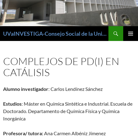
Buscar
UVaINVESTIGA-Consejo Social de la Universidad de Valladolid
SALTAR
MENÚ
AL
PRINCI
CONTENIDO
COMPLEJOS DE PD(I) EN
CATÁLISIS
Alumno investigador
: Carlos Lendínez Sánchez
Estudios
: Máster en Química Sintética e Industrial. Escuela de
Doctorado. Departamento de Química Física y Química
Inorgánica
Profesora/ tutora:
Ana Carmen Albéniz Jímenez